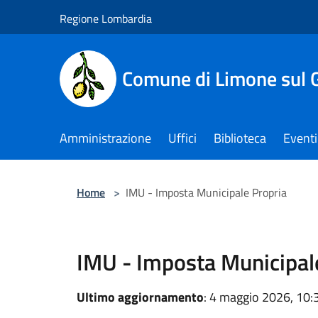
Salta al contenuto principale
Regione Lombardia
Comune di Limone sul 
Amministrazione
Uffici
Biblioteca
Eventi
Home
>
IMU - Imposta Municipale Propria
IMU - Imposta Municipal
Ultimo aggiornamento
: 4 maggio 2026, 10: