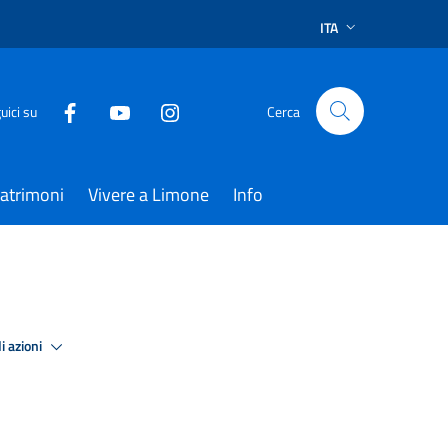
ITA
uici su
Cerca
atrimoni
Vivere a Limone
Info
i azioni