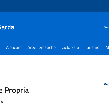
Garda
Seg
Webcam
Aree Tematiche
Ciclopista
Turismo
M
Ved
e Propria
34